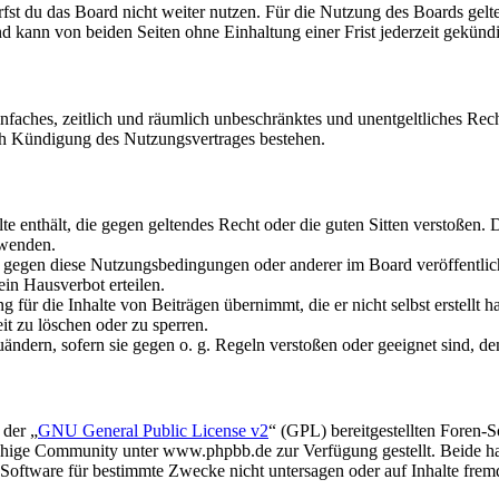
fst du das Board nicht weiter nutzen. Für die Nutzung des Boards gelten
 kann von beiden Seiten ohne Einhaltung einer Frist jederzeit gekünd
 einfaches, zeitlich und räumlich unbeschränktes und unentgeltliches R
ch Kündigung des Nutzungsvertrages bestehen.
alte enthält, die gegen geltendes Recht oder die guten Sitten verstoßen. 
rwenden.
n gegen diese Nutzungsbedingungen oder anderer im Board veröffentli
in Hausverbot erteilen.
für die Inhalte von Beiträgen übernimmt, die er nicht selbst erstellt 
it zu löschen oder zu sperren.
uändern, sofern sie gegen o. g. Regeln verstoßen oder geeignet sind, 
 der „
GNU General Public License v2
“ (GPL) bereitgestellten Foren
hige Community unter www.phpbb.de zur Verfügung gestellt. Beide hab
oftware für bestimmte Zwecke nicht untersagen oder auf Inhalte frem