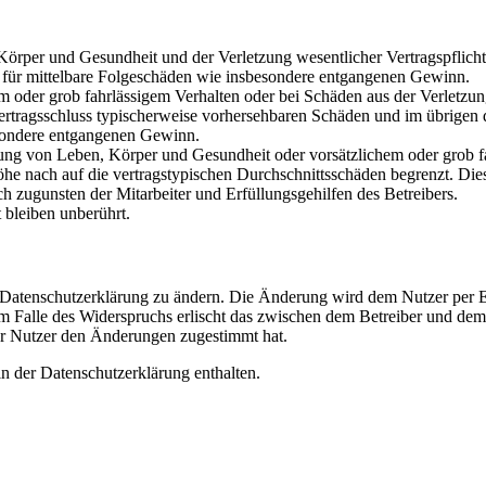
rper und Gesundheit und der Verletzung wesentlicher Vertragspflichten
ch für mittelbare Folgeschäden wie insbesondere entgangenen Gewinn.
em oder grob fahrlässigem Verhalten oder bei Schäden aus der Verletz
i Vertragsschluss typischerweise vorhersehbaren Schäden und im übrigen
besondere entgangenen Gewinn.
ng von Leben, Körper und Gesundheit oder vorsätzlichem oder grob fah
e nach auf die vertragstypischen Durchschnittsschäden begrenzt. Dies
h zugunsten der Mitarbeiter und Erfüllungsgehilfen des Betreibers.
bleiben unberührt.
e Datenschutzerklärung zu ändern. Die Änderung wird dem Nutzer per E-
m Falle des Widerspruchs erlischt das zwischen dem Betreiber und dem 
er Nutzer den Änderungen zugestimmt hat.
n der Datenschutzerklärung enthalten.